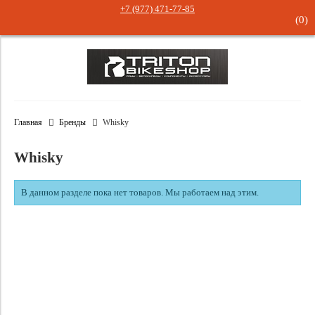
+7 (977) 471-77-85
(
0
)
Главная
Бренды
Whisky
Whisky
В данном разделе пока нет товаров. Мы работаем над этим.