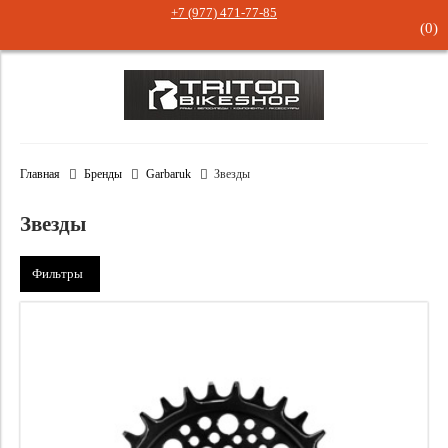
+7 (977) 471-77-85
(
0
)
Главная
Бренды
Garbaruk
Звезды
Звезды
Фильтры
Цвет
Бренд
Черный / Black
Количество зубьев
Garbaruk
Серебро / Silver
Цена
14