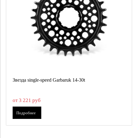
Применить
Закрыть
Применить
Закрыть
16
3 221
3 221
26
3221
3221
28
30
Применить
Закрыть
Применить
Закрыть
Звезда single-speed Garbaruk 14-30t
от 3 221 руб
Подробнее