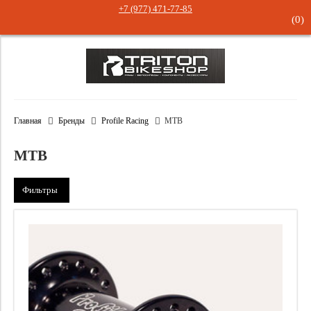
+7 (977) 471-77-85
(
0
)
Главная
Бренды
Profile Racing
MTB
MTB
Фильтры
Стиль
Бренд
MTB
Категория
Profile Racing
Применить
Закрыть
Цена
Задняя втулка