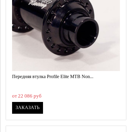
Применить
Закрыть
Передняя втулка
16 289
50 615
Шатуны
16289
50615
Применить
Закрыть
Применить
Закрыть
Передняя втулка Profile Elite MTB Non...
от 22 086 руб
ЗАКАЗАТЬ