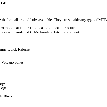
RGE!
the best all around hubs available. They are suitable any type of MTB
 motion at the first application of pedal pressure.
ers with hardened CrMo knurls to bite into dropouts.
2mm, Quick Release
d Volcano cones
Cogs.
Cogs.
te Black