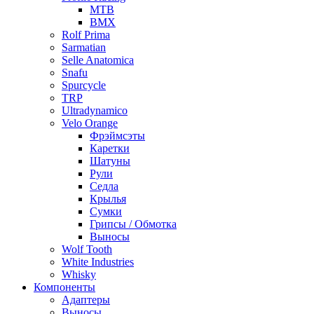
MTB
BMX
Rolf Prima
Sarmatian
Selle Anatomica
Snafu
Spurcycle
TRP
Ultradynamico
Velo Orange
Фрэймсэты
Каретки
Шатуны
Рули
Седла
Крылья
Сумки
Грипсы / Обмотка
Выносы
Wolf Tooth
White Industries
Whisky
Компоненты
Адаптеры
Выносы