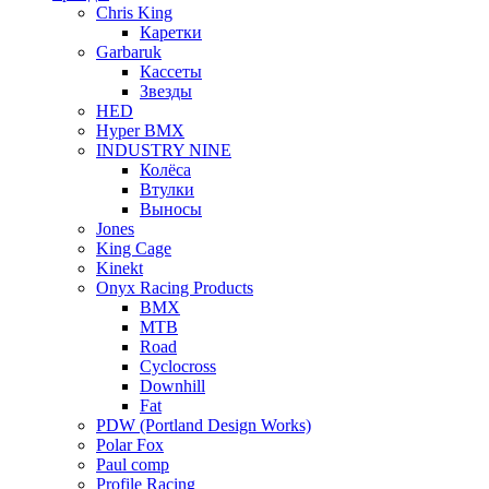
Chris King
Каретки
Garbaruk
Кассеты
Звезды
HED
Hyper BMX
INDUSTRY NINE
Колёса
Втулки
Выносы
Jones
King Cage
Kinekt
Onyx Racing Products
BMX
MTB
Road
Cyclocross
Downhill
Fat
PDW (Portland Design Works)
Polar Fox
Paul comp
Profile Racing