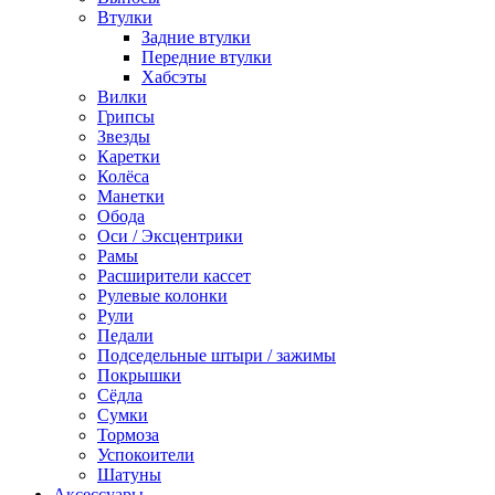
Втулки
Задние втулки
Передние втулки
Хабсэты
Вилки
Грипсы
Звезды
Каретки
Колёса
Манетки
Обода
Оси / Эксцентрики
Рамы
Расширители кассет
Рулевые колонки
Рули
Педали
Подседельные штыри / зажимы
Покрышки
Сёдла
Сумки
Тормоза
Успокоители
Шатуны
Аксессуары