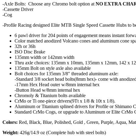
-Axle Bolts: Choose any Chromo bolt option at
NO EXTRA CHA
-Cassette Driver
-Cog
-Profile Racing designed Elite MTB Single Speed Cassette Hubs to be 
6 pawl driver for 204 points of engagement means instant forward
Color matched anodized Volcano cones and aluminum cone spac
32h or 36h
ISO Disc Brake
135mm width or 142mm width
Thru axle choices: 135mm x 10mm, 135mm x 12mm, 142 x 1
135mm Bolt on style axle also available
Bolt choices for 135mm 3/8″ threaded aluminum axle:
-Standard 3/8 socket head bolts(8mm hex)- come with anodize
-17mm Hex Head outer w/8mm internal hex
-Button Head w/8mm internal hex
Chromoly & Titanium bolts available
CrMo or Ti one-piece drivers(9Tt x 1/8 & 10t x 1/8).
Aluminum or Titanium splined drivers for Profile or Shimano 
Standard CrMo Cogs, or upgrade to Aluminum or Elite CrMo 
Colors:
Red, Black, Blue, Polished, Gold , Green, Purple, Aqua, Mat
Weight:
426g/14.9 oz (Complete hub with steel bolts)